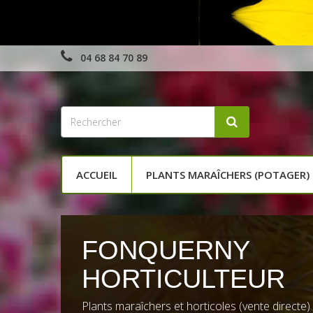
04 68 84 70 89
ACCUEIL
PLANTS MARAÎCHERS (POTAGER)
PLANTS MARAÎC
Une large gamme de plants maraîchers
Fonquerny à Ille-sur-Têt en Pyrénées-Oriental
(66) vous conseille une large gamme de plants