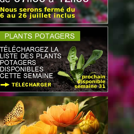
Vous trouverez des
surfinias
, des
anthémis
, des
impatients
, des
cyclamens
, des
feuillages
décoratifs
, des
suspensions fleuries
et
jardinières
PLUS D'INFO