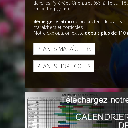
maraîchers comme :
tomates
,
oignons
,
cucurbitacées variées
,
poivrons
,
aubergines
et
diverses laitues
...
Nous vous proposons aussi des plantes
aromatiques telles que le
thym
, la
lavande
, le
basilic
, le
romarin
et l'
estragon
.
PLUS D'INFO