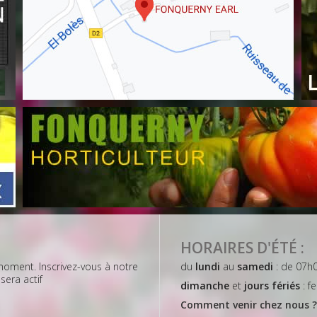
HORAIRES D'ÉTÉ :
 moment. Inscrivez-vous à notre
du
lundi
au
samedi
: de 07h
sera actif
dimanche
et
jours fériés
: f
Comment venir chez nous ?