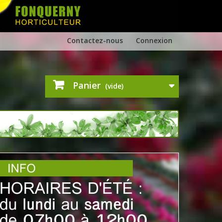
Contactez-nous
Connexion
Panier
(vide)
PLANTS HORTICOLES
Nous produisons des plantes horticoles d'
été
et
d'
automne
pour agrémenter vos jardins.