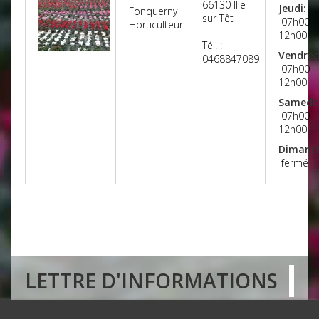
66130
Ille
Jeudi:
Fonquerny
sur Têt
07h00-
Horticulteur
12h00
Tél. :
Vendred
0468847089
07h00-
12h00
Samedi:
07h00-
12h00
Dimanc
fermé
LETTRE D'INFORMATIONS