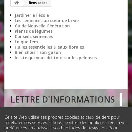
liens-utiles
Jardiner a l'école
Les semences au cœur de la vie
Guide Nouvelle Génération
Plants de légumes
Conseils semences
Lo que fem
Huiles essentielles & eaux florales
Bien choisir son gazon
le site qui vous dit tout sur les pelouses
LETTRE D'INFORMATIONS
FONQUERNY
Ce site Web utilise ses propres cookies et ceux de tiers pour
améliorer nos services et vous montrer des publicités liées à vos
préférences en analysant vos habitudes de navigation. Pour